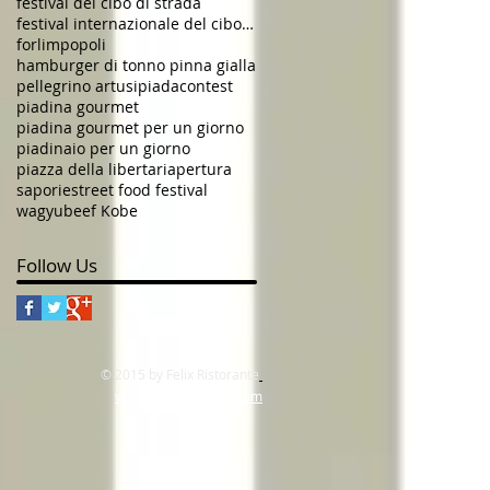
festival del cibo di strada
festival internazionale del cibo di strada
forlimpopoli
hamburger di tonno pinna gialla
pellegrino artusi
piadacontest
piadina gourmet
piadina gourmet per un giorno
piadinaio per un giorno
piazza della liberta
riapertura
saporie
street food festival
wagyubeef Kobe
Follow Us
© 2015 by Felix Ristorante
www.felixristorante.com