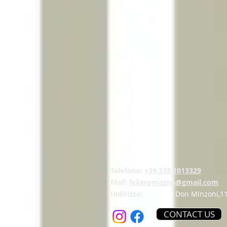
Telefono:
+39 339 1013329
Mail:
felixromagna@gmail.com
Indirizzo:
Rotonda Don Minzoni,11
CONTACT US