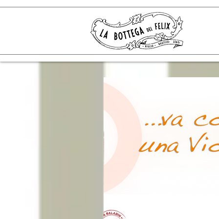
La Bottega del Felix -
Gastronomia,Piadine,Hamburgers,Milano Marittima