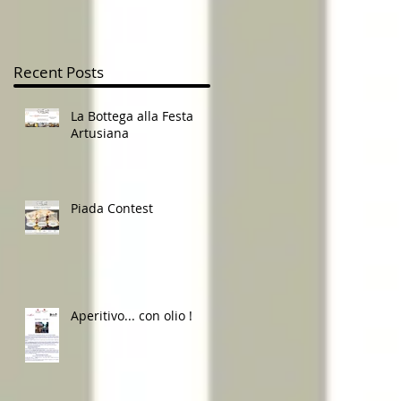
Recent Posts
La Bottega alla Festa
Artusiana
Piada Contest
Aperitivo... con olio !