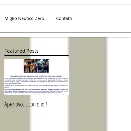
Miglio Nautico Zero
Contatti
Featured Posts
re
Aperitivo... con olio !