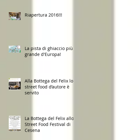
Riapertura 2016!!!
La pista di ghiaccio più
grande d'Europa!
Alla Bottega del Felix lo
street food d’autore è
servito
La Bottega del Felix allo
Street Food Festival di
Cesena