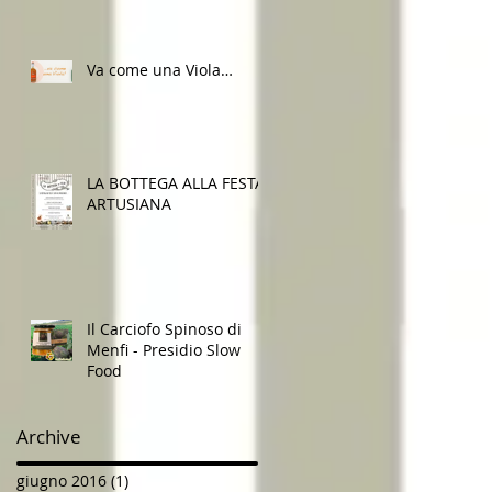
Va come una Viola…
LA BOTTEGA ALLA FESTA
ARTUSIANA
Il Carciofo Spinoso di
Menfi - Presidio Slow
Food
Archive
giugno 2016
(1)
1 post