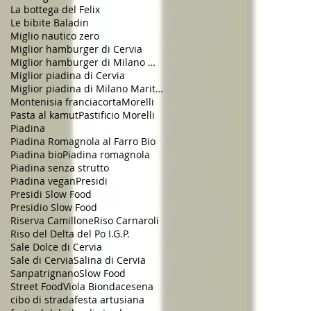
La bottega del Felix
Le bibite Baladin
Miglio nautico zero
Miglior hamburger di Cervia
Miglior hamburger di Milano Marittima
Miglior piadina di Cervia
Miglior piadina di Milano Marittima
Montenisia franciacorta
Morelli
Pasta al kamut
Pastificio Morelli
Piadina
Piadina Romagnola al Farro Bio
Piadina bio
Piadina romagnola
Piadina senza strutto
Piadina vegan
Presidi
Presidi Slow Food
Presidio Slow Food
Riserva Camillone
Riso Carnaroli
Riso del Delta del Po I.G.P.
Sale Dolce di Cervia
Sale di Cervia
Salina di Cervia
Sanpatrignano
Slow Food
Street Food
Viola Bionda
cesena
cibo di strada
festa artusiana