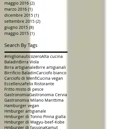
maggio 2016
(2)
2 post
marzo 2016
(1)
1 post
dicembre 2015
(1)
1 post
settembre 2015
(2)
2 post
giugno 2015
(8)
8 post
maggio 2015
(1)
1 post
Search By Tags
#miglionauticozero
Alta cucina
Baladin
Birra Viola
Birra artigianale
Birre artigianali
Birrificio Baladin
Carciofo bianco
Carciofo di Menfi
Cucina vegan
Eccellenza
Felix Ristorante
Fritto misto di pesce
Gastronomia
Gastronomia Cervia
Gastronomia Milano Marittima
Hamburger vegan
Hmburger artigianale
Hmburger di Tonno Pinna gialla
Hmburger di Wagyu-beef-Kobe
Hmburger di fassona
Kamut