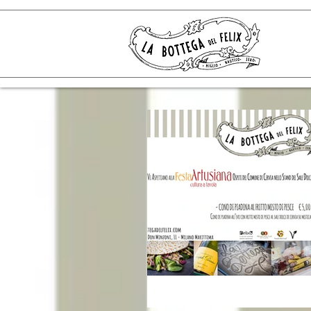
La Bottega del Felix -
Gastronomia,Piadine,Hamburgers,Milano Marittima