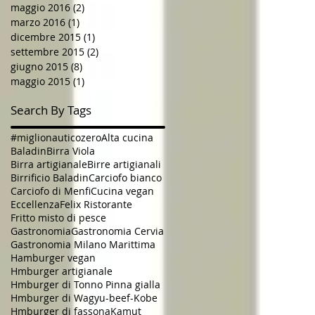
maggio 2016
(2)
2 post
marzo 2016
(1)
1 post
dicembre 2015
(1)
1 post
settembre 2015
(2)
2 post
giugno 2015
(8)
8 post
maggio 2015
(1)
1 post
Search By Tags
#miglionauticozero
Alta cucina
Baladin
Birra Viola
Birra artigianale
Birre artigianali
Birrificio Baladin
Carciofo bianco
Carciofo di Menfi
Cucina vegan
Eccellenza
Felix Ristorante
Fritto misto di pesce
Gastronomia
Gastronomia Cervia
Gastronomia Milano Marittima
Hamburger vegan
Hmburger artigianale
Hmburger di Tonno Pinna gialla
Hmburger di Wagyu-beef-Kobe
Hmburger di fassona
Kamut