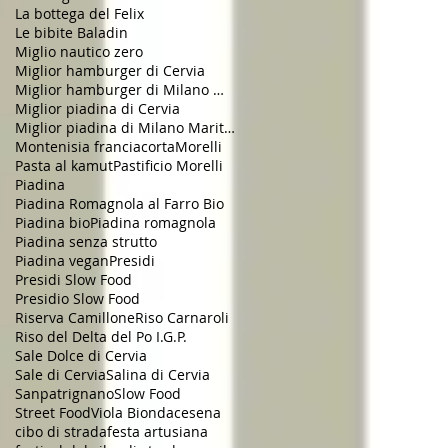
La bottega del Felix
Le bibite Baladin
Miglio nautico zero
Miglior hamburger di Cervia
Miglior hamburger di Milano Marittima
Miglior piadina di Cervia
Miglior piadina di Milano Marittima
Montenisia franciacorta
Morelli
Pasta al kamut
Pastificio Morelli
Piadina
Piadina Romagnola al Farro Bio
Piadina bio
Piadina romagnola
Piadina senza strutto
Piadina vegan
Presidi
Presidi Slow Food
Presidio Slow Food
Riserva Camillone
Riso Carnaroli
Riso del Delta del Po I.G.P.
Sale Dolce di Cervia
Sale di Cervia
Salina di Cervia
Sanpatrignano
Slow Food
Street Food
Viola Bionda
cesena
cibo di strada
festa artusiana