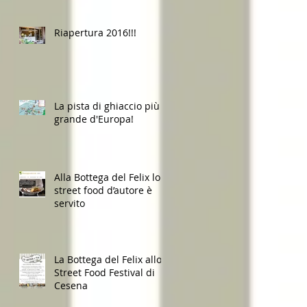
Riapertura 2016!!!
La pista di ghiaccio più
grande d'Europa!
Alla Bottega del Felix lo
street food d’autore è
servito
La Bottega del Felix allo
Street Food Festival di
Cesena