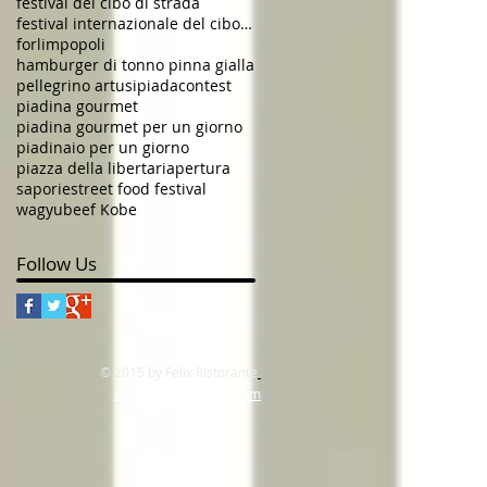
festival del cibo di strada
festival internazionale del cibo di strada
forlimpopoli
hamburger di tonno pinna gialla
pellegrino artusi
piadacontest
piadina gourmet
piadina gourmet per un giorno
piadinaio per un giorno
piazza della liberta
riapertura
saporie
street food festival
wagyubeef Kobe
Follow Us
© 2015 by Felix Ristorante
www.felixristorante.com