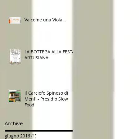
Va come una Viola…
LA BOTTEGA ALLA FESTA
ARTUSIANA
Il Carciofo Spinoso di
Menfi - Presidio Slow
Food
Archive
giugno 2016
(1)
1 post