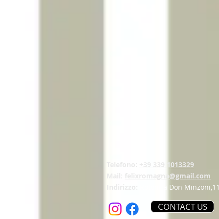
Telefono:
+39 339 1013329
Mail:
felixromagna@gmail.com
Indirizzo:
Rotonda Don Minzoni,11
CONTACT US