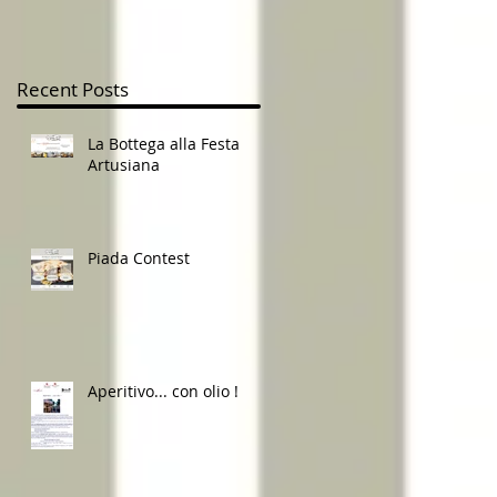
Recent Posts
La Bottega alla Festa
Artusiana
Piada Contest
Aperitivo... con olio !