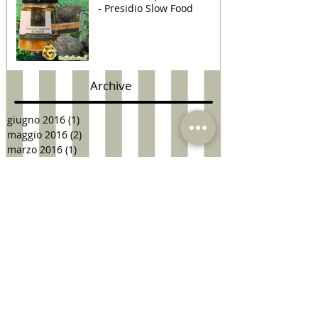
- Presidio Slow Food
Archive
giugno 2016
(1)
1 post
maggio 2016
(2)
2 post
marzo 2016
(1)
1 post
dicembre 2015
(1)
1 post
settembre 2015
(2)
2 post
giugno 2015
(8)
8 post
maggio 2015
(1)
1 post
Search By Tags
#miglionauticozero
Alta cucina
Baladin
Birra Viola
Birra artigianale
Birre artigianali
Birrificio Baladin
Carciofo bianco
Carciofo di Menfi
Cucina vegan
Eccellenza