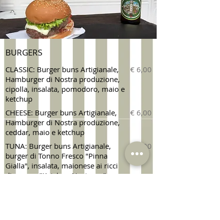
BURGERS
CLASSIC: Burger buns Artigianale,
€ 6,00
Hamburger di Nostra produzione,
cipolla, insalata, pomodoro, maio e
ketchup
CHEESE: Burger buns Artigianale,
€ 6,00
Hamburger di Nostra produzione,
ceddar, maio e ketchup
TUNA: Burger buns Artigianale,
€ 7,00
burger di Tonno Fresco "Pinna
Gialla", insalata, maionese ai ricci
di mare e "Ketchup Nostrano"
LUXE: Burger buns Artigianale,
€ 18,00
Hamburger di Wagyu Beef-Kobe
di Nostra produzione, Erborinato
di pecora Faentina "Il Reale del