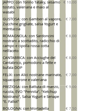
JAPPO: con Tonno Tataky, sesamo
€ 10,00
tostato, valeriana e maio al
wasabi
GUSTOSA: con Gamberi al vapore,
€ 7,00
Zucchine grigliate, salsa Yogurt e
mentuccia
ROMAGNOLA: con Sardoncini
€ 8,00
nostrani a scottadito, radicchio di
campo e cipolla rossa cotta
nell'aceto
CANTABRICA: con Acciughe del
€ 8,00
Cantabrico, pomodoro a fette e
bufala DOP
FELIX: con Alici nostrane marinate,
€ 7,00
squacquerone e valeriana
PREZIOSA: con Battuta di manzo,
€ 9,00
rucola, EVO "Pennita", "Ketchup
Nostrano", Salsa Yogurt e Senape
"E. Fallot"
BOLOGNA: con Mortadella
€ 7,50