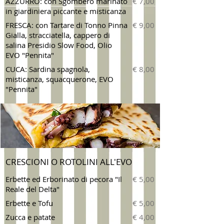
AZZURRO: con Sgombero marinato
€ 7,00
in giardiniera piccante e misticanza
FRESCA: con Tartare di Tonno Pinna
€ 9,00
Gialla, stracciatella, cappero di
salina Presidio Slow Food, Olio
EVO "Pennita"
CUCA: Sardina spagnola,
€ 8,00
misticanza, squacquerone, EVO
"Pennita"
CRESCIONI O ROTOLINI ALL'EVO
Erbette ed Erborinato di pecora "Il
€ 5,00
Reale del Delta"
Erbette e Tofu
€ 5,00
Zucca e patate
€ 4,00