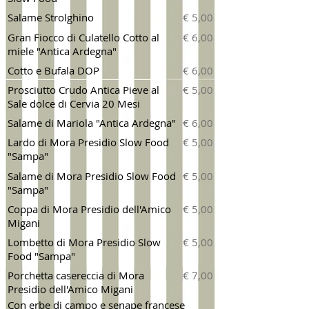
Salame Strolghino
€ 5,00
Gran Fiocco di Culatello Cotto al
€ 6,00
miele "Antica Ardegna"
Cotto e Bufala DOP
€ 6,00
Prosciutto Crudo Antica Pieve al
€ 5,00
Sale dolce di Cervia 20 Mesi
Salame di Mariola "Antica Ardegna"
€ 6,00
Lardo di Mora Presidio Slow Food
€ 5,00
"Sampa"
Salame di Mora Presidio Slow Food
€ 5,00
"Sampa"
Coppa di Mora Presidio dell'Amico
€ 5,00
Migani
Lombetto di Mora Presidio Slow
€ 5,00
Food "Sampa"
Porchetta casereccia di Mora
€ 7,00
Presidio dell'Amico Migani
Con erbe di campo e senape francese