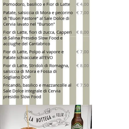
Pomodoro, basilico e Fior di Latte
€ 4,00
Patate, salsiccia di Mora e pecorino
€ 7,00
di "Buon Pastore" al Sale Dolce di
Cervia lavato nel "Burson"
Fior di Latte, fiori di zucca, Capperi
€ 8,00
di Salina Presidio Slow Food e
acciughe del Cantabrico
Fior di Latte, Polpo al vapore e
€ 7,00
Patate schiacciate all'EVO
Fior di Latte, Stridoli di Romagna,
€ 8,00
salsiccia di Mora e Fossa di
Sogliano DOP
Fricandò, basilico e mazzancolle al
€ 7,50
Sale Dolce integrale di Cervia
presidio Slow Food