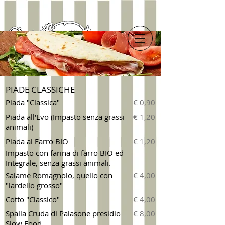
PIADE CLASSICHE
Piada "Classica"
€ 0,90
Piada all'Evo (Impasto senza grassi
€ 1,20
animali)
Piada al Farro BIO
€ 1,20
Impasto con farina di farro BIO ed
Integrale, senza grassi animali.
Salame Romagnolo, quello con
€ 4,00
"lardello grosso"
Cotto "Classico"
€ 4,00
Spalla Cruda di Palasone presidio
€ 8,00
Slow Food