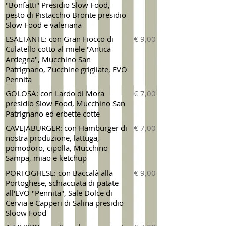
"Bonfatti" Presidio Slow Food,
pesto di Pistacchio Bronte presidio
Slow Food e valeriana
ESALTANTE: con Gran Fiocco di
€ 9,00
Culatello cotto al miele "Antica
Ardegna", Mucchino San
Patrignano, Zucchine grigliate, EVO
Pennita
GOLOSA: con Lardo di Mora
€ 7,00
presidio Slow Food, Mucchino San
Patrignano ed erbette cotte
CAVEJABURGER: con Hamburger di
€ 7,00
nostra produzione, lattuga,
pomodoro, cipolla, Mucchino
Sampa, miao e ketchup
PORTOGHESE: con Baccalà alla
€ 9,00
Portoghese, schiacciata di patate
all'EVO "Pennita", Sale Dolce di
Cervia e Capperi di Salina presidio
Sloow Food